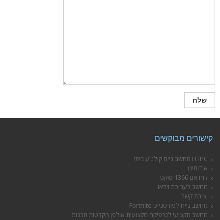
קישורים מבוקשים
HTPC מחשב נייח קולנוע ביתי
אודותינו
לוח אם 1366 סוקט
מחשב לעריכת וידאו
יצירת קשר
מחשב נייח לפורטנייט Fortnite
מחשב מקצועי לגרפיקה מקצועית אולפן הקלטות תכנות