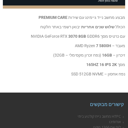
מבצע מחשב נייד גיימינג עם שירות
PREMIUM CARE
הכולל
שלוש שנים אחריות
יבואן רשמי באתר הלקוח
עם כרטיס מסך NVIDIA GeForce RTX
GDDR6
8GB
3070
מעבד – AMD Ryzen
5800H
7
זיכרון –
16GB
(נפח זכרון מקסימלי – 32GB)
מסך
165HZ 16 IPS 2K
נפח אחסון – SSD 512GB NVME
קישורים מבוקשים
HTPC מחשב נייח קולנוע ביתי
אודותינו
לוח אם 1366 סוקט