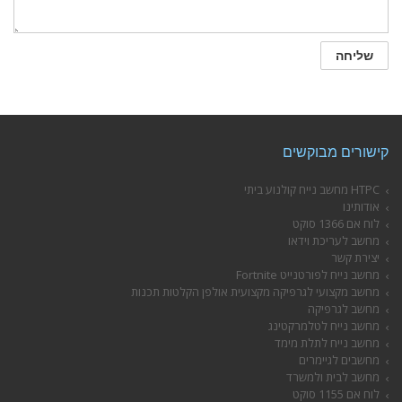
קישורים מבוקשים
HTPC מחשב נייח קולנוע ביתי
אודותינו
לוח אם 1366 סוקט
מחשב לעריכת וידאו
יצירת קשר
מחשב נייח לפורטנייט Fortnite
מחשב מקצועי לגרפיקה מקצועית אולפן הקלטות תכנות
מחשב לגרפיקה
מחשב נייח לטלמרקטינג
מחשב נייח לתלת מימד
מחשבים לגיימרים
מחשב לבית ולמשרד
לוח אם 1155 סוקט