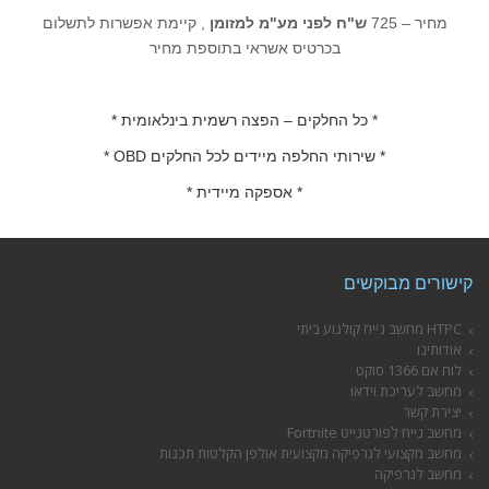
מחיר – 725
ש"ח
לפני מע"מ למזומן
, קיימת אפשרות לתשלום
בכרטיס אשראי בתוספת מחיר
* כל החלקים – הפצה רשמית בינלאומית *
* שירותי החלפה מיידים לכל החלקים OBD *
* אספקה מיידית *
קישורים מבוקשים
HTPC מחשב נייח קולנוע ביתי
אודותינו
לוח אם 1366 סוקט
מחשב לעריכת וידאו
יצירת קשר
מחשב נייח לפורטנייט Fortnite
מחשב מקצועי לגרפיקה מקצועית אולפן הקלטות תכנות
מחשב לגרפיקה