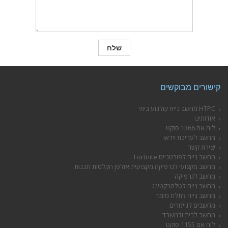
קישורים מבוקשים
HTPC מחשב נייח קולנוע ביתי
אודותינו
לוח אם 1366 סוקט
מחשב לעריכת וידאו
יצירת קשר
מחשב נייח לפורטנייט Fortnite
מחשב מקצועי לגרפיקה מקצועית אולפן הקלטות תכנות
מחשב לגרפיקה
מחשב נייח לטלמרקטינג
מחשב נייח לתלת מימד
מחשבים לגיימרים
מחשב לבית ולמשרד
לוח אם 1155 סוקט