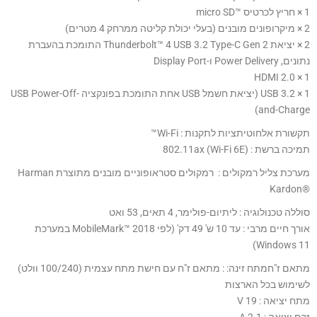
1 × חריץ לכרטיס ‎micro SD™‎
2 × מיקרופונים מובנים (בעלי יכולת קליטה ממרחק 4 מטרים)
2 × יציאת Thunderbolt™ 4 USB 3.2 Type-C Gen 2 התומכת בהעברת
נתונים, Power Delivery ו-Display Port
1 × HDMI 2.0
1 × USB 3.2 (יציאת חשמל USB אחת התומכת בפונקציה USB Power-Off-
and-Charge)
תקשורת אלחוטיתציות לתקנות : Wi-Fi™
תמיכה ברשת : 802.11ax (Wi-Fi 6E)
מערכת צליל רמקולים : רמקולים סטראופוניים מובנים מתוצרת Harman
Kardon®‎
סוללה טכנולוגיה : ליתיום-פולימר, 4 תאים, 53 ואט
אורך חיים מרבי : עד 10 ש' 49 דק' (לפי MobileMark™ 2018 במערכת
Windows 11)
מתאם ז"חמתח זינה: : מתאם ז"ח עם חישת מתח עצמית (100/240 וולט)
לשימוש בכל הארצות
מתח יציאה : 19 V