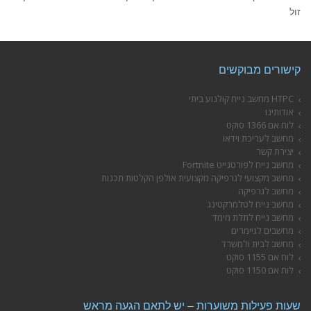
זול
קישורים מבוקשים
HTPC מחשב נייח קולנוע ביתי
אודותינו
לוח אם 1366 סוקט
מחשב לעריכת וידאו
יצירת קשר
מחשב נייח לפורטנייט Fortnite
מחשב מקצועי לגרפיקה מקצועית אולפן הקלטות תכנות
מחשב לגרפיקה
מחשב נייח לטלמרקטינג
מחשב נייח לתלת מימד
מחשבים לגיימרים
מחשב לבית ולמשרד
לוח אם 1155 סוקט
לוח אם 1150 סוקט
שעות פעילות משוערות – יש לתאם הגעה מראש