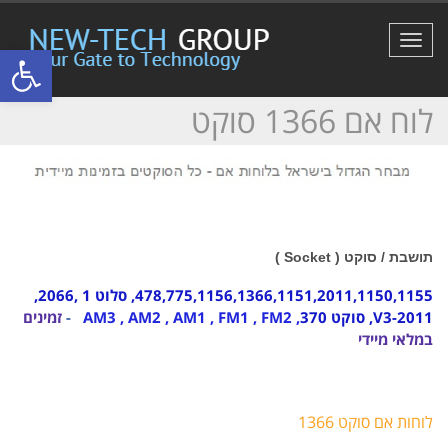
תפריט
פתח סרגל
לוח אם 1366 סוקט
תושבת / סוקט ( Socket )
1155
,
1150
,
2011
,
1151
,
1366
,
1156
,
775
478,
, סלוט 1 ,
2066
,
2011-V3, סוקט 370
, AM3 , AM2 , AM1 , FM1 , FM2
-
זמינים
במלאי מיידי
לוחות אם סוקט 1366