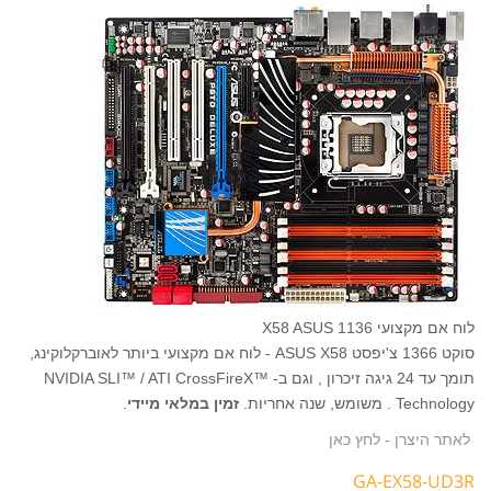
לוח אם מקצועי 1136 X58 ASUS
סוקט 1366 צ'יפסט ASUS X58 - לוח אם מקצועי ביותר לאוברקלוקינג,
תומך עד 24 גיגה זיכרון , וגם ב- NVIDIA SLI™ / ATI CrossFireX™
Technology . משומש, שנה אחריות.
זמין במלאי מיידי
.
לאתר היצרן - לחץ כאן
GA-EX58-UD3R