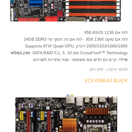
לוח אם 1136 X58 ASUS
לוח אם סוקט 1366 X58 - לוח אם זה תומך עד 24GB DDR3
2000/1333/1066/1866 זיכרון ,Supports ATI® Quad-GPU
CrossFireX™ Technology וגם SATA RAID 0,1, 5, 10.
זמין במלאי
מיידי.
קיים גם חדש וגם משומש - שנה אחריות לשניהם.
לאתר היצרן - לחץ כאן
ECS X58B-A2 BLACK