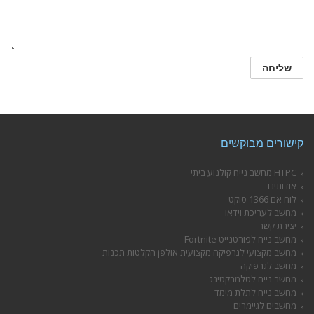
קישורים מבוקשים
HTPC מחשב נייח קולנוע ביתי
אודותינו
לוח אם 1366 סוקט
מחשב לעריכת וידאו
יצירת קשר
מחשב נייח לפורטנייט Fortnite
מחשב מקצועי לגרפיקה מקצועית אולפן הקלטות תכנות
מחשב לגרפיקה
מחשב נייח לטלמרקטינג
מחשב נייח לתלת מימד
מחשבים לגיימרים