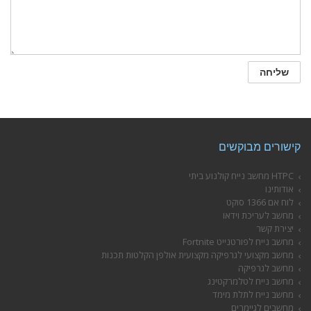
קישורים מבוקשים
HTPC מחשב נייח קולנוע ביתי
אודותינו
לוח אם 1366 סוקט
מחשב לעריכת וידאו
יצירת קשר
מחשב נייח לפורטנייט Fortnite
מחשב מקצועי לגרפיקה מקצועית אולפן הקלטות תכנות
מחשב לגרפיקה
מחשב נייח לטלמרקטינג
מחשב נייח לתלת מימד
מחשבים לגיימרים